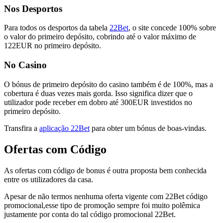
Nos Desportos
Para todos os desportos da tabela
22Bet
, o site concede 100% sobre
o valor do primeiro depósito, cobrindo até o valor máximo de
122EUR no primeiro depósito.
No Casino
O bónus de primeiro depósito do casino também é de 100%, mas a
cobertura é duas vezes mais gorda. Isso significa dizer que o
utilizador pode receber em dobro até 300EUR investidos no
primeiro depósito.
Transfira a
aplicação 22Bet
para obter um bónus de boas-vindas.
Ofertas com Código
As ofertas com código de bonus é outra proposta bem conhecida
entre os utilizadores da casa.
Apesar de não termos nenhuma oferta vigente com 22Bet código
promocional,esse tipo de promoção sempre foi muito polêmica
justamente por conta do tal código promocional 22Bet.