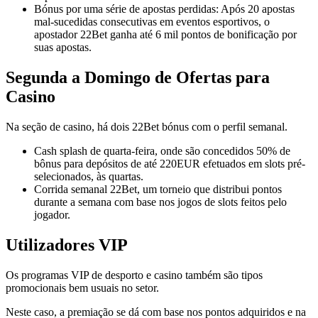
Bónus por uma série de apostas perdidas: Após 20 apostas
mal-sucedidas consecutivas em eventos esportivos, o
apostador 22Bet ganha até 6 mil pontos de bonificação por
suas apostas.
Segunda a Domingo de Ofertas para
Casino
Na seção de casino, há dois 22Bet bónus com o perfil semanal.
Cash splash de quarta-feira, onde são concedidos 50% de
bônus para depósitos de até 220EUR efetuados em slots pré-
selecionados, às quartas.
Corrida semanal 22Bet, um torneio que distribui pontos
durante a semana com base nos jogos de slots feitos pelo
jogador.
Utilizadores VIP
Os programas VIP de desporto e casino também são tipos
promocionais bem usuais no setor.
Neste caso, a premiação se dá com base nos pontos adquiridos e na