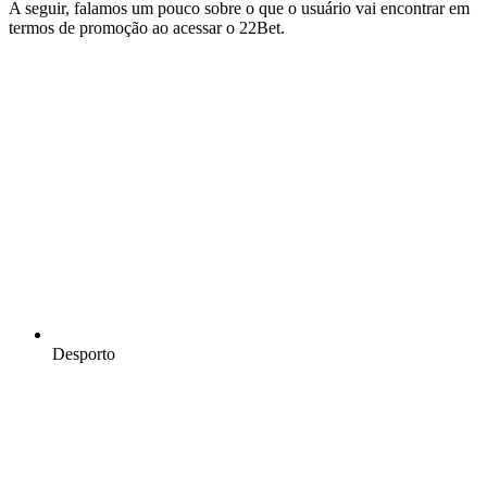
A seguir, falamos um pouco sobre o que o usuário vai encontrar em
termos de promoção ao acessar o 22Bet.
Desporto