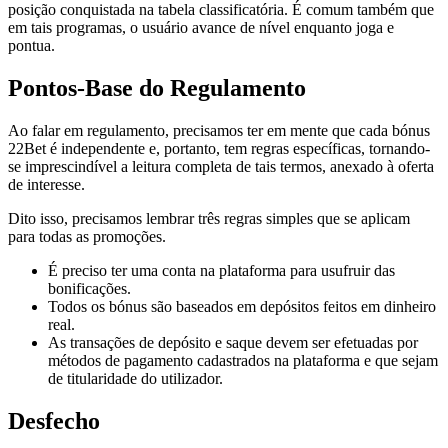
posição conquistada na tabela classificatória. É comum também que
em tais programas, o usuário avance de nível enquanto joga e
pontua.
Pontos-Base do Regulamento
Ao falar em regulamento, precisamos ter em mente que cada bónus
22Bet é independente e, portanto, tem regras específicas, tornando-
se imprescindível a leitura completa de tais termos, anexado à oferta
de interesse.
Dito isso, precisamos lembrar três regras simples que se aplicam
para todas as promoções.
É preciso ter uma conta na plataforma para usufruir das
bonificações.
Todos os bónus são baseados em depósitos feitos em dinheiro
real.
As transações de depósito e saque devem ser efetuadas por
métodos de pagamento cadastrados na plataforma e que sejam
de titularidade do utilizador.
Desfecho