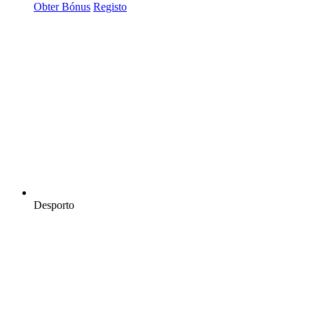
Obter Bónus
Registo
Desporto