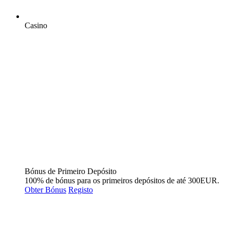
Casino
Bónus de Primeiro Depósito
100% de bónus para os primeiros depósitos de até 300EUR.
Obter Bónus
Registo