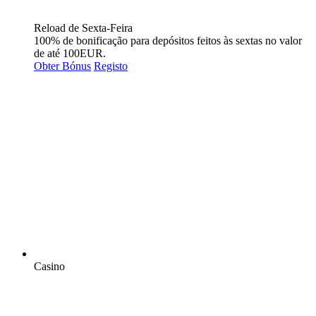
Reload de Sexta-Feira
100% de bonificação para depósitos feitos às sextas no valor
de até 100EUR.
Obter Bónus
Registo
Casino