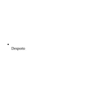
Desporto